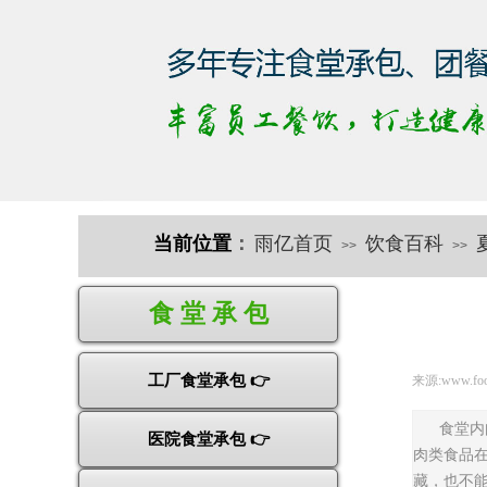
当前位置
：
雨亿首页
饮食百科
>>
>>
快速导航
食 堂 承 包
工厂食堂承包 👉
来源:
www.fo
​食堂
医院食堂承包 👉
​肉类食
藏，也不