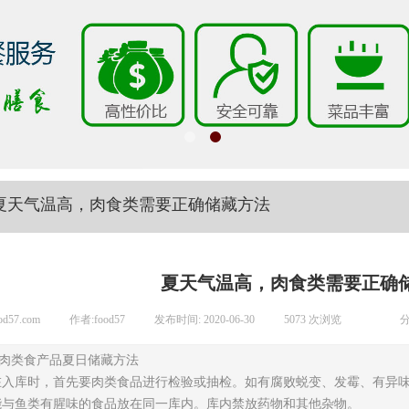
夏天气温高，肉食类需要正确储藏方法
夏天气温高，肉食类需要正确
od57.com
|
作者:
food57
|
发布时间:
2020-06-30
|
5073
次浏览
|
|
分
内肉类食产品夏日储藏方法
品在入库时，首先要肉类食品进行检验或抽检。如有腐败蜕变、发霉、有异
能与鱼类有腥味的食品放在同一库内。库内禁放药物和其他杂物。