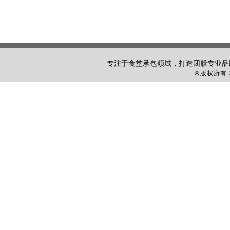
专注于食堂承包领域，打造团膳专业品
⊙
版权所有 2
咨询热线：135