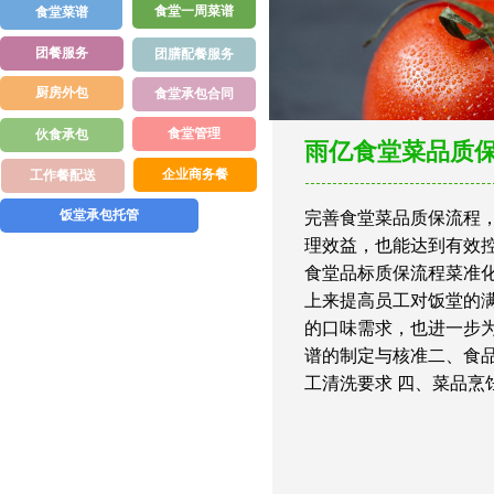
食堂一周菜谱
食堂菜谱
团餐服务
团膳配餐服务
厨房外包
食堂承包合同
食堂管理
伙食承包
雨亿食堂菜品质
企业商务餐
工作餐配送
饭堂承包托管
完善食堂菜品质保流程
理效益，也能达到有效
食堂品标质
保流程菜准
上来提高员工对饭堂的
的
口味需求，也进一步
谱的制定与核准二、食品
工清洗要求 四、菜品烹