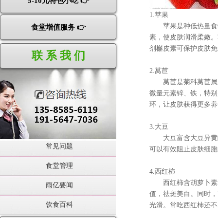
5-10元特色小吃 👉
1.苹果
苹果是种低热量食物，
食堂增值服务 👉
素，使皮肤润滑柔嫩。
剂槲皮素可保护皮肤免
联 系 我 们
2.莴苣
莴苣是菊科莴苣属之
微量元素锌、铁，特别
环，让皮肤获得更多养
3.大豆
大豆富含大豆异黄酮
常见问题
可以有效阻止皮肤细胞
食堂管理
4.西红柿
西红柿含胡萝卜素和
雨亿要闻
值，祛斑美白。同时，
饮食百科
光滑。常吃西红柿还不