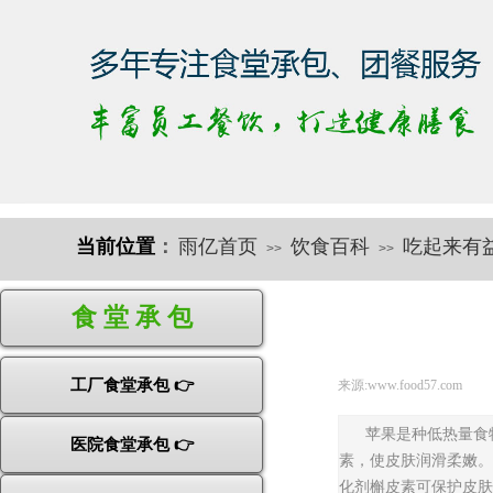
当前位置
：
雨亿首页
饮食百科
吃起来有
>>
>>
快速导航
食 堂 承 包
工厂食堂承包 👉
来源:
www.food57.com
|
苹果是种低热量食
医院食堂承包 👉
素，使皮肤润滑柔嫩。
化剂槲皮素可保护皮肤