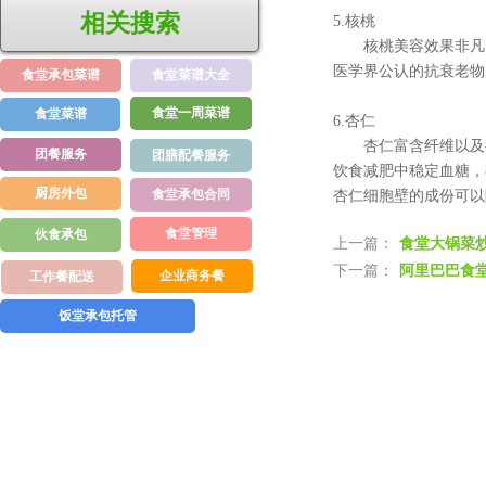
相关搜索
5.核桃
核桃美容效果非凡，
医学界公认的抗衰老物
食堂承包菜谱
食堂菜谱大全
食堂一周菜谱
食堂菜谱
6.杏仁
杏仁富含纤维以及抗
团餐服务
团膳配餐服务
饮食减肥中稳定血糖，
厨房外包
食堂承包合同
杏仁细胞壁的成份可以
食堂管理
伙食承包
上一篇：
食堂大锅菜
下一篇：
阿里巴巴食
企业商务餐
工作餐配送
饭堂承包托管