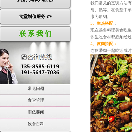
5-10元特色小吃 👉
我们常见的烹调方法有
滑、贴等。在食堂中
单
食堂增值服务 👉
康为原则。
3、生热搭配
：
现在很多料理美食吃生
联 系 我 们
饮生吃食材都必须经过
4、皮肉搭配：
连皮带肉一起吃渐成时
常见问题
食堂管理
雨亿要闻
饮食百科