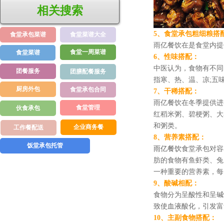
相关搜索
5、食堂承包粗细粮搭
食堂承包菜谱
食堂菜谱大全
雨亿餐饮在是食堂内提
食堂一周菜谱
食堂菜谱
6、性味搭配：
中医认为，食物有不同
团餐服务
团膳配餐服务
指寒、热、温、凉;五
厨房外包
食堂承包合同
7、干稀搭配：
雨亿餐饮在冬季提供进
食堂管理
伙食承包
红稻米粥、碧梗粥、
大
和粥类。
企业商务餐
工作餐配送
8、营养素搭配：
饭堂承包托管
雨亿餐饮
食堂承包对容
肪的食物有鱼虾类、
兔
一种重要的营养素，每日应
9、酸碱相配：
食物分为呈酸性和呈碱
致使血液酸化，引发富
10、主副食物搭配：