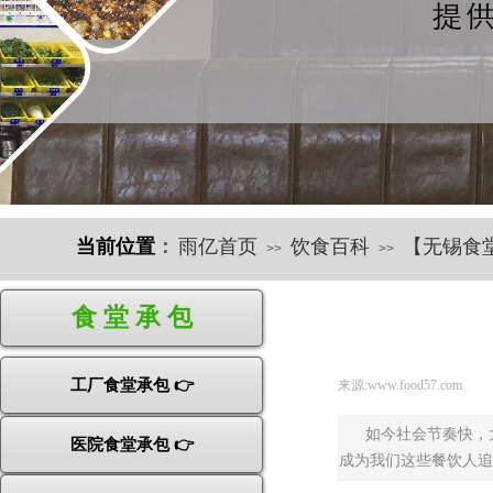
当前位置
：
雨亿首页
饮食百科
【无锡食
>>
>>
快速导航
食 堂 承 包
工厂食堂承包 👉
来源:
www.food57.com
|
如今社会节奏快，
医院食堂承包 👉
成为我们这些餐饮人追