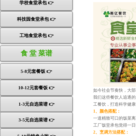
学校食堂承包 👉
科技园食堂承包 👉
工地食堂承包 👉
食 堂 菜谱
5-8元套餐饭 👉
10-12元套餐饭 👉
如今社会节奏快，大部
我们这些餐饮人追逐的
1-3元自选菜谱 👉
工餐饮，打造科学健康
1、颜色搭配：
一道精致可口的饭菜离
3-5元自选菜谱 👉
工厂饭堂承包觉得
一日
2、烹调方法搭配：