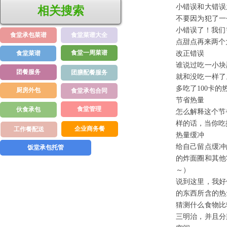
小错误和大错误
相关搜索
不要因为犯了一
小错误了！我们
食堂承包菜谱
食堂菜谱大全
点甜点再来两个
食堂一周菜谱
食堂菜谱
改正错误
谁说过吃一小块
团餐服务
团膳配餐服务
就和没吃一样了
多吃了100卡
厨房外包
食堂承包合同
节省热量
食堂管理
伙食承包
怎么解释这个节
样的话，当你吃
企业商务餐
工作餐配送
热量缓冲
给自己留点缓冲
饭堂承包托管
的炸面圈和其他
～）
说到这里，我好
的东西所含的热
猜测什么食物比
三明治，并且分